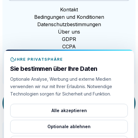
Kontakt
Bedingungen und Konditionen
Datenschutzbestimmungen
Über uns
GDPR
CCPA
Gesetz zur modernen Sklaverei
IHRE PRIVATSPHÄRE
EDI
Sie bestimmen über Ihre Daten
Cookie-Richtlinie
Cookie-Einstellungen
Optionale Analyse, Werbung und externe Medien
verwenden wir nur mit Ihrer Erlaubnis. Notwendige
Technologien sorgen für Sicherheit und Funktion.
Diese Webseite ist durch reCAPTCHA und das
Google
Datenschutzbestimmungen
and
Bedingungen der Dienstleistung
anwenden..
Alle akzeptieren
Optionale ablehnen