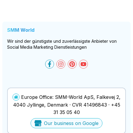
SMM World
Wir sind der günstigste und zuverlässigste Anbieter von
Social Media Marketing Dienstleistungen
SMM-World on Facebook
SMM-World on Instagram
SMM-World on Pinteres
SMM-World on You
Europe Office:
SMM-World ApS
,
Falkevej 2
,
4040
Jyllinge
, Denmark ·
CVR
41496843
·
+45
31 35 05 40
Our business on Google