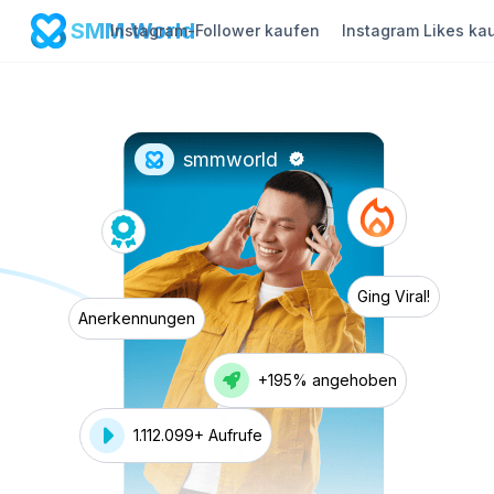
SMM World
Instagram-Follower kaufen
Instagram Likes ka
smmworld
Ging Viral!
Anerkennungen
+195% angehoben
1.112.099+ Aufrufe