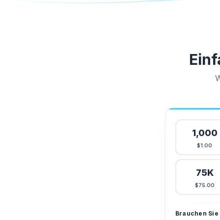
Einf
W
1,000
$1.00
75K
$75.00
Brauchen Sie