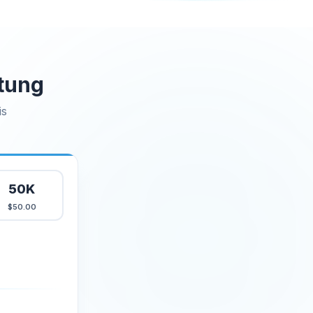
ltung
is
50K
$50.00