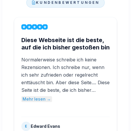
KUNDENBEWERTUNGEN
Diese Webseite ist die beste,
auf die ich bisher gestoßen bin
Normalerweise schreibe ich keine
Rezensionen. Ich schreibe nur, wenn
ich sehr zufrieden oder regelrecht
enttäuscht bin. Aber diese Seite.... Diese
Seite ist die beste, die ich bisher
kennengelernt habe. Man kann nicht
Mehr lesen →
nur YouTube-Abonnenten günstig
kaufen, sondern hat auch einen
umfassenden Kundenschutz, den die
Edward Evans
E
meisten Seiten nicht bieten. Ich würde