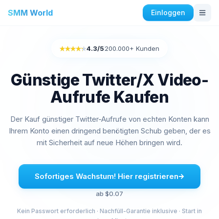
SMM World
Einloggen
Instagram Dienstleistungen
4.3
/5
200.000+ Kunden
Rated 4.3 out of 5
Instagram Auto Likes kaufen
Instagram Engagement kaufen
Günstige Twitter/X Video-
Instagram-Follower kaufen
Aufrufe Kaufen
Instagram Likes kaufen
Instagram Impressionen kaufen
Der Kauf günstiger Twitter-Aufrufe von echten Konten kann
Instagram-Aufrufe kaufen
Ihrem Konto einen dringend benötigten Schub geben, der es
Instagram Live-Aufrufe kaufen
mit Sicherheit auf neue Höhen bringen wird.
Instagram-Kommentar kaufen
Facebook Dienstleistungen
Sofortiges Wachstum! Hier registrieren
Facebook-Kommentare kaufen
ab $0.07
Facebook-Freundschaftsanfragen kaufen
Kein Passwort erforderlich · Nachfüll-Garantie inklusive · Start in
Facebook-Gruppenmitglieder kaufen