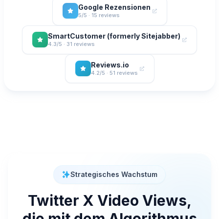
Google Rezensionen
5/5 · 15 reviews
SmartCustomer (formerly Sitejabber)
4.3/5 · 31 reviews
Reviews.io
4.2/5 · 51 reviews
Strategisches Wachstum
Twitter X Video Views,
die mit dem Algorithmus