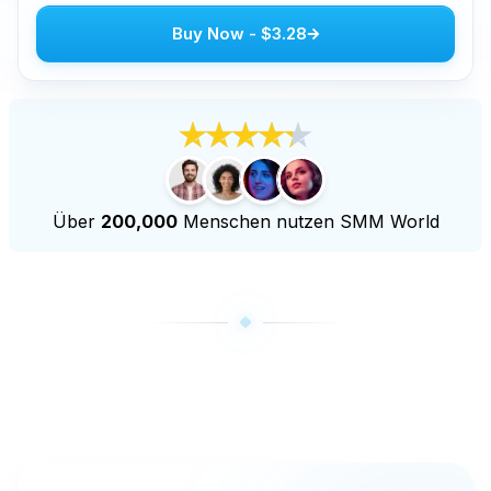
Youtube live Aufrufe kaufen
Buy Now
-
$3.28
Youtube-Zuschauerzahlen kaufen
Weitere Dienstleistungen
Audiomack-Stücke kaufen
LinkedIn Follower kaufen
Tiktok Live-Aufrufe kaufen
Über
200,000
Menschen nutzen SMM World
Twitch-Follower kaufen
Twitch-Livestream-Aufrufe kaufen