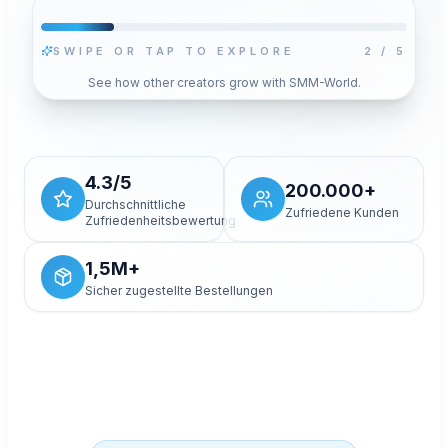
SWIPE OR TAP TO EXPLORE
2
/
5
Video abspielen
See how other creators grow with SMM-World.
Mit Wiedergabe laden Sie für dieses Video den
datenschutzoptimierten YouTube-Player. Ihre
gespeicherte Cookie-Auswahl ändert sich nicht.
Erlauben und Video laden
4.3/5
200.000+
Durchschnittliche
Zufriedene Kunden
Zufriedenheitsbewertung
1,5M+
Sicher zugestellte Bestellungen