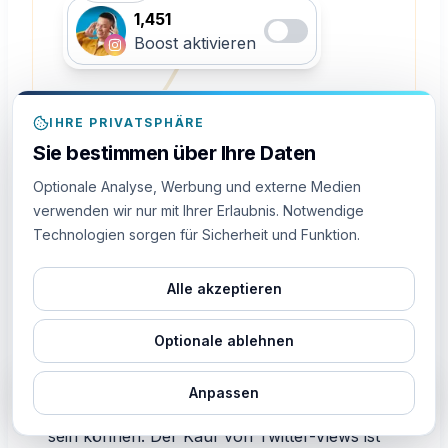
1,451
Boost aktivieren
IHRE PRIVATSPHÄRE
Sie bestimmen über Ihre Daten
Optionale Analyse, Werbung und externe Medien
verwenden wir nur mit Ihrer Erlaubnis. Notwendige
Technologien sorgen für Sicherheit und Funktion.
Gründe, warum Sie Twitter
Alle akzeptieren
Video Views kaufen sollten
Optionale ablehnen
Wir haben uns viel mit den Gefahren des
Kaufs von Twitter X-Ansichten beschäftigt
Anpassen
LIVE
vor 1m
und damit, warum sie schlecht für Ihr Konto
Jemand aus
kaufte
50
Auto Likes
sein können. Der Kauf von Twitter-Views ist