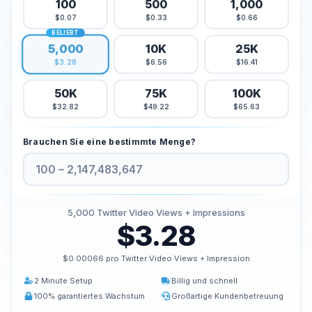
100
500
1,000
Tiktok Likes kaufen
$0.07
$0.33
$0.66
BELIEBT
Tiktok Live-Aufrufe kaufen
5,000
10K
25K
Tiktok-Aufrufe kaufen
$6.56
$16.41
$3.28
50K
75K
100K
Twitter Dienstleistungen
$32.82
$49.22
$65.63
Twitter-Follower kaufen
Twitter X Impressionen kaufen
Brauchen Sie eine bestimmte Menge?
Twitter-Likes kaufen
Twitter-Aufrufe kaufen
Twitter X Videoaufrufe kaufen
5,000
Twitter Video Views + Impressions
$3.28
Youtube Dienstleistungen
Youtube Kommentar Likes kaufen
$0.00066 pro Twitter Video Views + Impression
Youtube Likes kaufen
2 Minute Setup
Billig und schnell
Youtube-Abonnenten kaufen
100% garantiertes Wachstum
Großartige Kundenbetreuung
Youtube Views kaufen